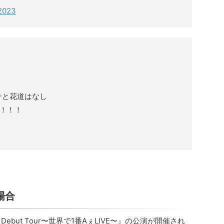
 2023
テと花道はなし
！！！
場合
p Debut Tour〜世界で1番AぇLIVE〜』の公演が開催され