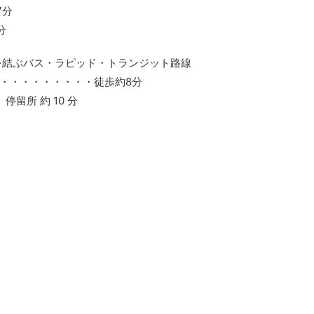
7分
分
心を結ぶバス・ラピッド・トランジット路線
・・・・・・・・・徒歩約8分
留所 約 10 分