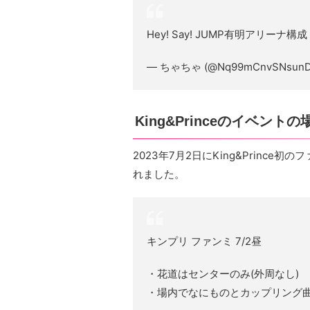
Hey! Say! JUMP有明アリーナ構成
— ちゃちゃ (@Nq99mCnvSNsunD
King&Princeのイベントの
2023年7月2日にKing&Prince初
れました。
キンプリ ファンミ 7/2昼
・花道はセンターのみ(外周なし)
・場内でなにものとカップリング